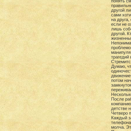
понять см
правильно
другой ли
сами хоти
на друга,
если не о
лишь соб
другой. К
жизненны
Непонима
проблемо
манипуляц
трагедий
Стремитс
Думаю, ч
одиночес
движение
потом нач
замкнуто
пережива
Несколько
После раб
компанию 
детстве н
Четверо п
Каждый з
телефона
молча. Эт