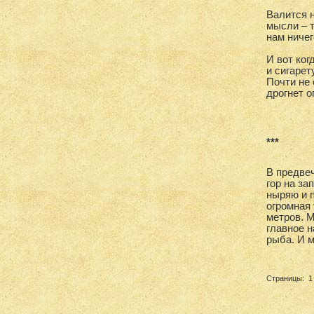
Валится н
мысли – т
нам ничег
И вот ког
и сигарет
Почти не 
дрогнет о
***
В предве
гор на за
ныряю и п
огромная 
метров. 
главное н
рыба. И 
Страницы:
1