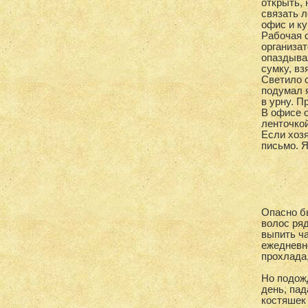
открыть, 
связать л
офис и ку
Рабочая 
организат
опаздыва
сумку, в
Светило с
подумал 
в урну. П
В офисе о
ленточк
Если хозя
письмо. Я
Опасно б
волос ряд
выпить ч
ежедневно
прохлада,
Но подож
день, пад
костяшек 