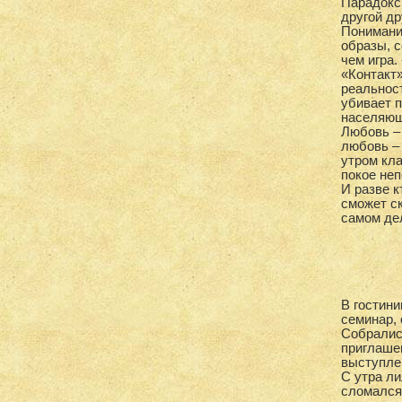
Парадокс,
другой др
Понимание
образы, 
чем игра
«Контакт»
реальност
убивает 
населяющ
Любовь – 
любовь – 
утром кл
покое не
И разве к
сможет ск
самом дел
В гостин
семинар,
Собралис
приглашен
выступле
С утра ли
сломался.