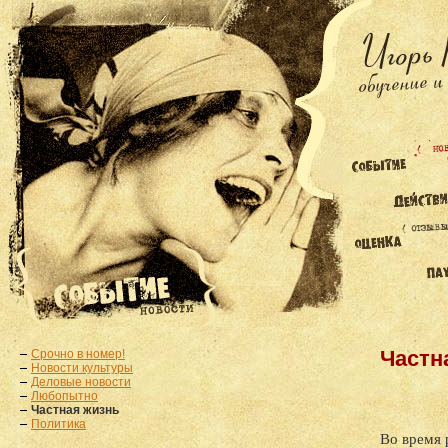
Срочно в номер!
Частн
Новости культуры
Деловые новости
Любопытно
Частная жизнь
Политика
Во время 