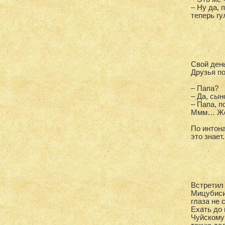
– Ну да, 
теперь гу
Свой ден
Друзья п
– Папа?
– Да, сы
– Папа, 
Ммм… Жел
По интон
это знает.
Встретил
Мицубиси
глаза не 
Ехать до 
Чуйскому 