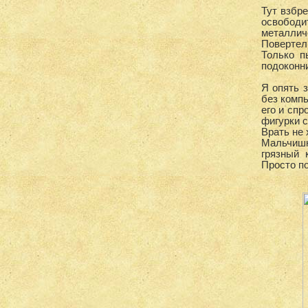
Тут взбре
освободи
металлич
Повертел
Только п
подоконни
Я опять 
без компь
его и спр
фигурки с
Врать не
Мальчишк
грязный 
Просто по