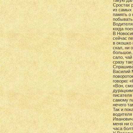
такую дал
Сростах 
из самых
память о 
побывать 
Водителя
когда пое
В Новосиб
сейчас п
в окошко 
скал, ни 
большое, 
сало, чай
сразу так
Спрашиваю
Василий М
поворотом
говорю: 
«Вон, смо
дурацким
писателя 
самому па
нечего та
Так и пок
водителя
Иванович.
меня ни с
часа болт