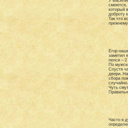
У Василия
смеются, 
который в
доброту к
Так что в
прежнему
Егор наше
заметил е
пепси – 2
По мужски
Спустя ча
двери. На
сбора по
случайно.
Чуть смут
Правильн
Часто я д
определе