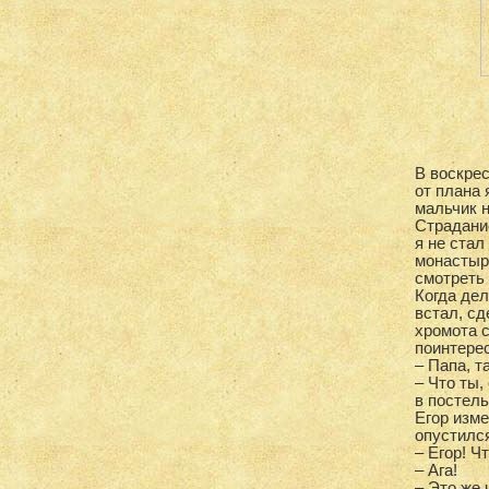
В воскрес
от плана 
мальчик н
Страдание
я не стал
монастыря
смотреть 
Когда дел
встал, с
хромота с
поинтере
– Папа, т
– Что ты,
в постель
Егор изме
опустился
– Егор! Ч
– Ага!
– Это же 