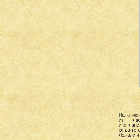
На книжн
из пла
иноплане
когда-то
Лежали и