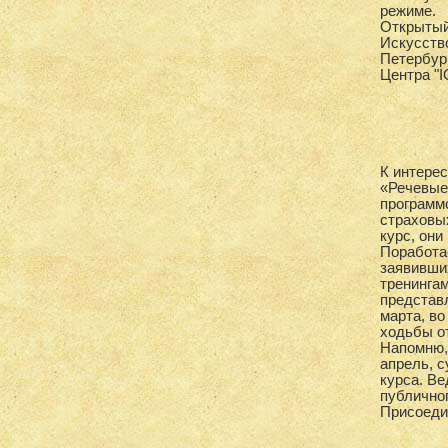
режиме.
Открытый 
Искусство
Петербур
Центра "
К интерес
«Речевые 
программ
страховых
курс, они
Поработа
заявивши
тренингам
представл
марта, во
ходьбы от
Напомню, 
апрель, 
курса. Ве
публичног
Присоеди