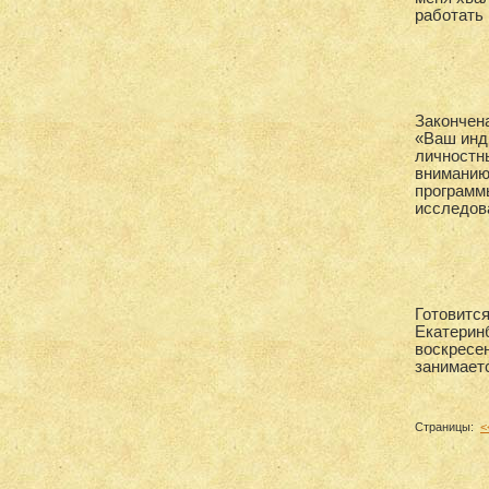
работать 
Закончен
«Ваш инд
личностн
вниманию
программ
исследов
Готовится
Екатеринб
воскресен
занимаетс
Страницы:
<