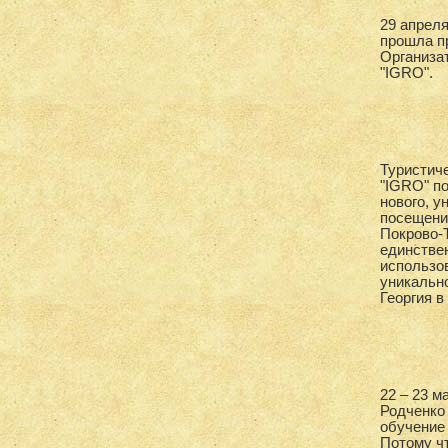
29 апрел
прошла п
Организа
"IGRO".
Туристич
"IGRO" п
нового, у
посещени
Покрово-
единствен
использо
уникально
Георгия в
22 – 23 м
Родченко 
обучение
Потому чт