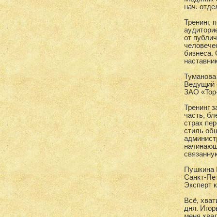
нач. отд
Тренинг,
аудитори
от публи
человече
бизнеса.
наставник
Туманова
Ведущий 
ЗАО «Top
Тренинг 
часть, бл
страх пе
стиль общ
админист
начинающ
связанну
Пушкина 
Санкт-Пе
Эксперт 
Всё, хва
дня. Иго
меня хвал