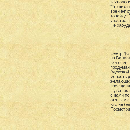
технологи
"Техника 
Тренинг б
копейку. 
участие 
Не забудь
Центр "I
на Валаа
включен о
продуман
(мужской 
монастыр
желающих
посещения
Путешеств
с нами по
отдых и 
Кто не бы
Посмотри