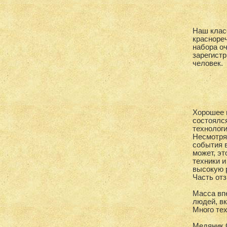
Наш клас
краснореч
набора о
зарегистр
человек.
Хорошее н
состоялся
технологи
Несмотря 
события 
может, эт
техники и
высокую 
Часть отз
Масса вп
людей, вк
Много тех
Медяник 