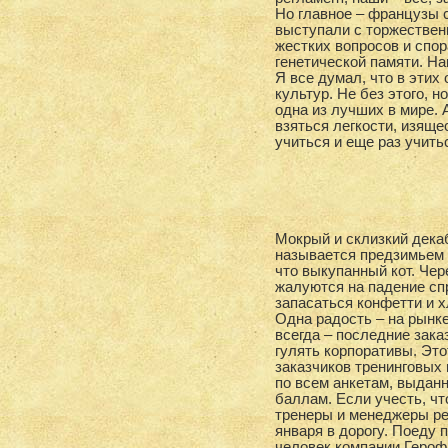
Но главное – французы с
выступали с торжествен
жестких вопросов и спор
генетической памяти. На
Я все думал, что в этих
культур. Не без этого, 
одна из лучших в мире. 
взяться легкости, изяще
учиться и еще раз учитьс
Мокрый и склизкий декаб
называется предзимьем 
что выкупанный кот. Чер
жалуются на падение спр
запасаться конфетти и 
Одна радость – на рынке
всегда – последние зак
гулять корпоративы. Это
заказчиков тренинговых
по всем анкетам, выданн
баллам. Если учесть, чт
тренеры и менеджеры ре
января в дорогу. Поеду
человек компании Героф