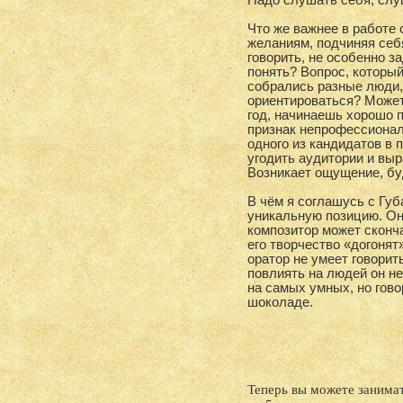
Надо слушать себя, слу
Что же важнее в работе 
желаниям, подчиняя себ
говорить, не особенно з
понять? Вопрос, который 
собрались разные люди, 
ориентироваться? Может
год, начинаешь хорошо 
признак непрофессионал
одного из кандидатов в 
угодить аудитории и вы
Возникает ощущение, буд
В чём я соглашусь с Губ
уникальную позицию. Он
композитор может сконча
его творчество «догонят
оратор не умеет говорит
повлиять на людей он не
на самых умных, но гово
шоколаде.
Теперь вы можете занима