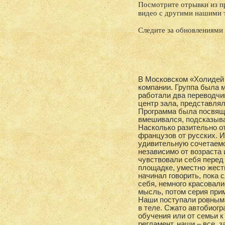
Посмотрите отрывки из п
видео с другими нашими 
Следите за обновлениями
В Московском «Холидей 
компании. Группа была 
работали два переводчик
центр зала, представлял
Программа была посвящё
вмешивался, подсказыва
Насколько разительно о
французов от русских. 
удивительную сочетаемос
независимо от возраста 
чувствовали себя перед
площадке, уместно жест
начинал говорить, пока
себя, немного красовали
мысль, потом серия при
Наши поступали ровным с
в теле. Сжато автобиогр
обучения или от семьи 
регламент, наши – все, 