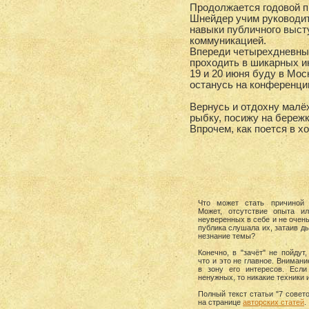
Продолжается годовой пр
Шнейдер учим руководит
навыки публичного выст
коммуникацией.
Впереди четырехдневный
проходить в шикарных и
19 и 20 июня буду в Мос
останусь на конференцию
Вернусь и отдохну малё
рыбку, посижу на бережк
Впрочем, как поется в х
Что может стать причиной 
Может, отсутствие опыта и
неуверенных в себе и не очень
публика слушала их, затаив ды
незнание темы?
Конечно, в "зачёт" не пойдут
что и это не главное. Вниман
в зону его интересов. Если
ненужных, то никакие техники и
Полный текст статьи "7 сове
на странице
авторских статей
.