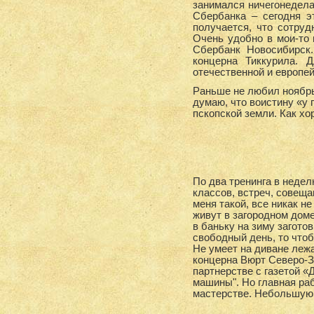
занимался ничегонедела
Сбербанка – сегодня э
получается, что сотру
Очень удобно в мои-то г
Сбербанк Новосибирск
концерна Тиккурила. 
отечественной и европе
Раньше не любил ноябрь 
думаю, что воистину «у
пскопской земли. Как хо
По два тренинга в недел
классов, встреч, совеща
меня такой, все никак н
живут в загородном доме
в баньку на зиму загото
свободный день, то чтоб
Не умеет на диване лежа
концерна Вюрт Северо-За
партнерстве с газетой 
машины". Но главная раб
мастерстве. Небольшую,