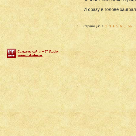
И сразу в голове заигра
Страницы:
1
2
3
4
5
6
...
>>