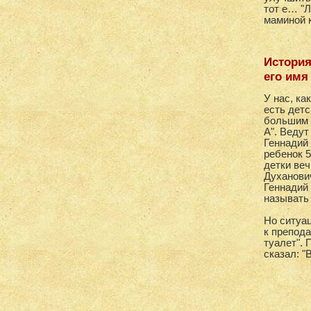
тот е… "Л
маминой к
История
его имя
У нас, ка
есть детс
большим 
А". Ведут
Геннадий 
ребенок 5
детки веч
Духанович
Геннадий
называть 
Но ситуа
к препод
туалет". 
сказал: "