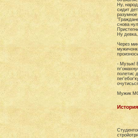
Ну, народ
сидит дет
разумное 
"Граждан
снова нул
Пристегни
Ну девка,
Через мин
мужичонка
произнос
- Музык! 
пг'омахну
полетис д
пег'ебог'к
очутисься
Мужик МО
История
Студенто
стройотря