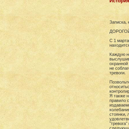
История
Записка, 
ДОРОГОЙ
С 1 марта
находится
Каждую н
выслушив
охранной 
не собла
тревоги.
Позвольт
относить
контроли
Я также 
правило 
издаваем
колебани
стоянки, 
удовлетв
"тревога"
следующа