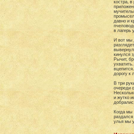
костра, в
приложен
мучительн
промысел
давно и к
пчеловод
в лагерь 
И вот мы 
разгляде
вывернули
кинулся з
Рычит, бр
ухватить.
вцепится
дорогу к 
В три рук
очереди о
Несколько
и жутко и
добралис
Когда мы 
раздался 
улья мы у