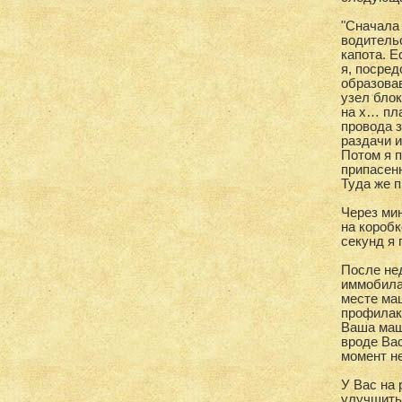
"Сначала
водительс
капота. Е
я, посред
образова
узел блок
на х… пл
провода з
раздачи и
Потом я 
припасенн
Туда же п
Через ми
на коробк
секунд я 
После нед
иммобила
месте ма
профилак
Ваша маши
вроде Вас
момент не
У Вас на 
улучшить 