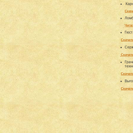
Карн
Скач
Ломб
Чита
Гюст
Скачать
Серж
Скачать
Грач
техн
Скачать
Выго
Скачать