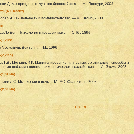
еги Д. Как преодолеть чувство беспокойства. — М.: Поппури, 2008
ать (490 Кбайт)
розо Ч. Гениальность и помешательство. — М.: Эксмо, 2003
ть
ав
Ле Бон. Психология народов и масс. — СПб., 1896
(1,2 Мб)
 Московичи. Век толп. — М., 1996
(2,2 Кб)
ев Г.В., Мельник И.К. Манипулирование личностью: организация, способы и
ологии информационно-психологического воздействия. — М.: Эксмо, 2003
(1,01 Мб)
тский Л.С. Мышление и речь.— М.: АСТ/Хранитель, 2008
(2,02 Мб)
Назад